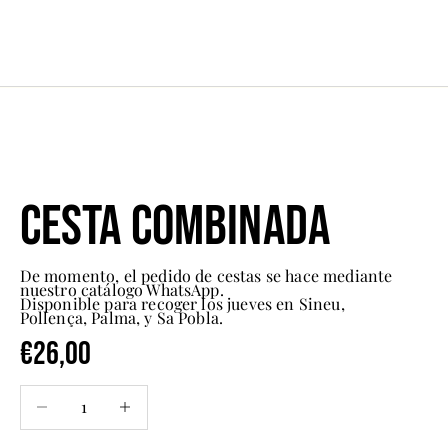
Cesta combinada
De momento, el pedido de cestas se hace mediante
nuestro catálogo WhatsApp.
Disponible para recoger los jueves en Sineu,
Pollença, Palma, y Sa Pobla.
€26,00
Precio de oferta
Reducir cantidad
Reducir cantidad